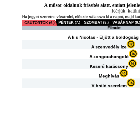
A műsor oldalunk frissítés alatt, emiatt jelenl
Kérjük, kattint
Ha jegyet szeretne vásárolni, először válassza ki a napot, majd ka
PÉNTEK (7.)
SZOMBAT (8.)
VASÁRNAP (9.
CSÜTÖRTÖK (6.)
Filmcím
A kis Nicolas - Eljött a boldogság 
A szenvedély íze
A zongorahangoló
Keserű karácsony
Meghívás
Vibráló szerelem